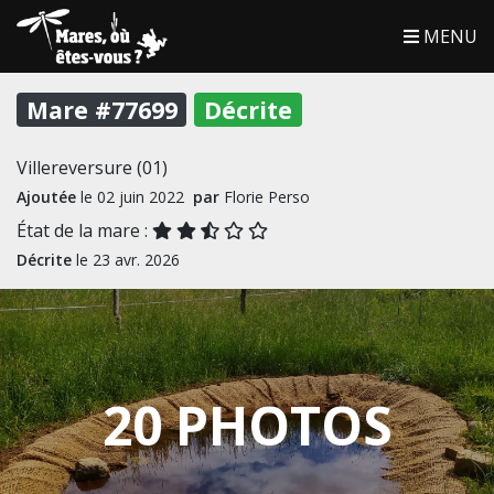
MENU
Mare #77699
Décrite
Villereversure (01)
Ajoutée
le 02 juin 2022
par
Florie Perso
État de la mare :
Décrite
le 23 avr. 2026
20 PHOTOS