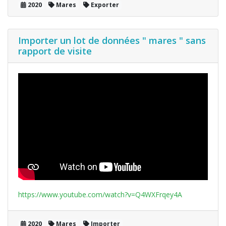
2020
Mares
Exporter
Importer un lot de données " mares " sans
rapport de visite
https://www.youtube.com/watch?v=Q4WXFrqey4A
2020
Mares
Importer