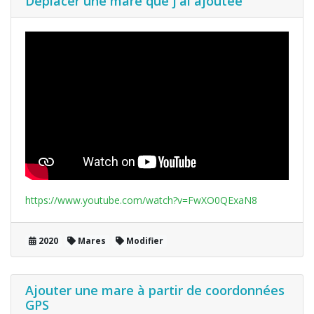
Déplacer une mare que j'ai ajoutée
https://www.youtube.com/watch?v=FwXO0QExaN8
2020
Mares
Modifier
Ajouter une mare à partir de coordonnées
GPS