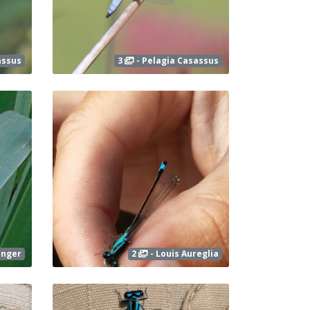
assus
3
- Pelagia Casassus
anger
2
- Louis Aureglia