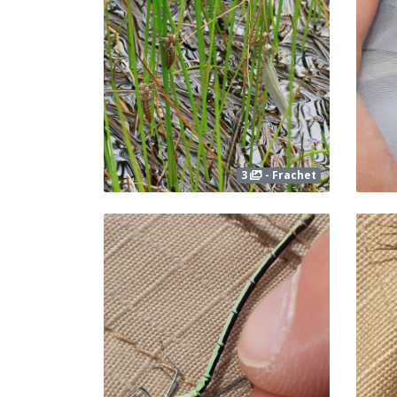
3
- Frachet