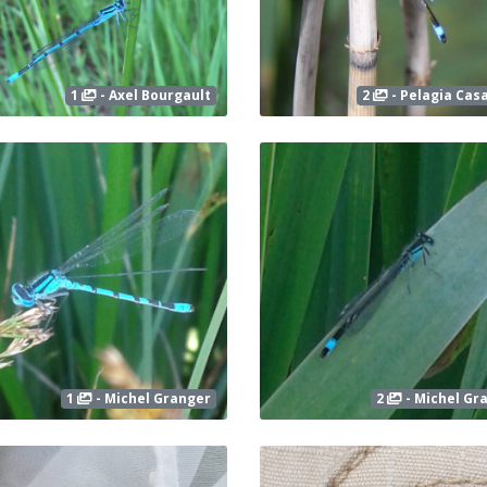
1
- Axel Bourgault
2
- Pelagia Cas
1
- Michel Granger
2
- Michel Gr