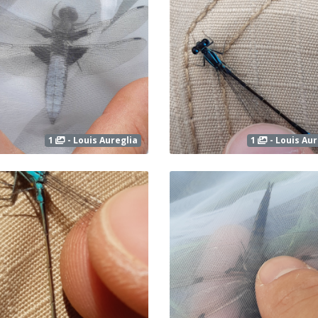
1
- Louis Aureglia
1
- Louis Aur