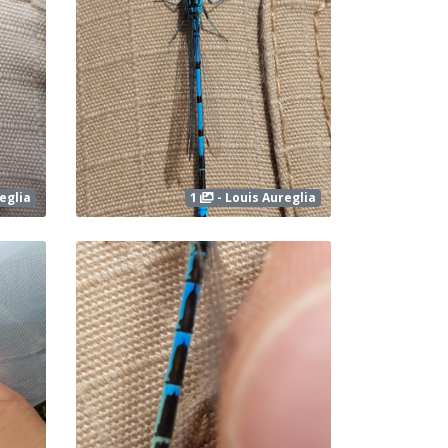
eglia
1
- Louis Aureglia