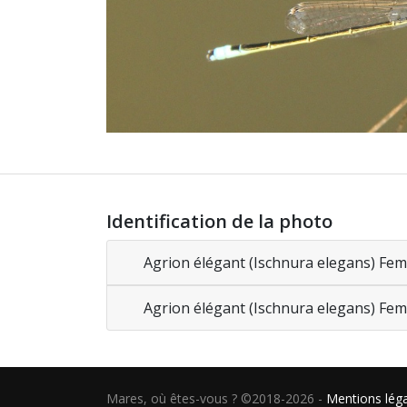
Identification de la photo
Agrion élégant (Ischnura elegans) Fem
Agrion élégant (Ischnura elegans) Fem
Mares, où êtes-vous ? ©2018-2026
-
Mentions lég