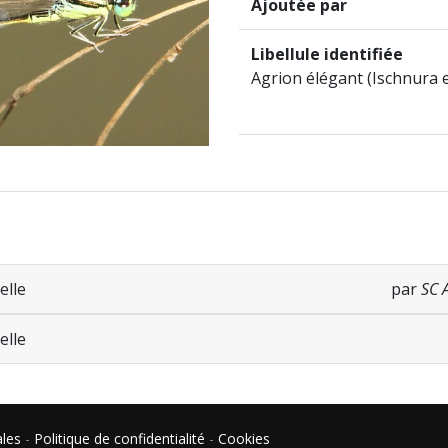
Ajoutée par
Libellule identifiée
Agrion élégant (Ischnura 
elle
par
SC 
elle
ales
-
Politique de confidentialité
-
Cookies