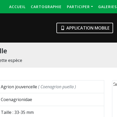
ACCUEIL
CARTOGRAPHIE
PARTICIPER
GALERIE
APPLICATION MOBILE
lle
ette espèce
Agrion jouvencelle
( Coenagrion puella )
Coenagrionidae
Taille : 33-35 mm