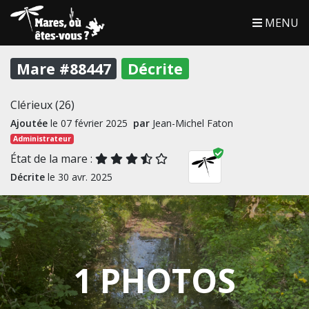
MENU
Mare #88447
Décrite
Clérieux (26)
Ajoutée
le 07 février 2025
par
Jean-Michel Faton
Administrateur
État de la mare :
Décrite
le 30 avr. 2025
1 PHOTOS