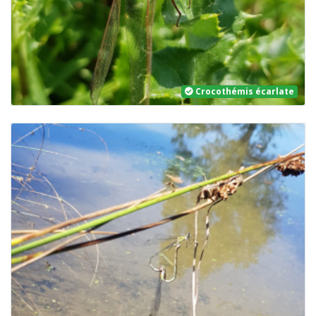
Crocothémis écarlate