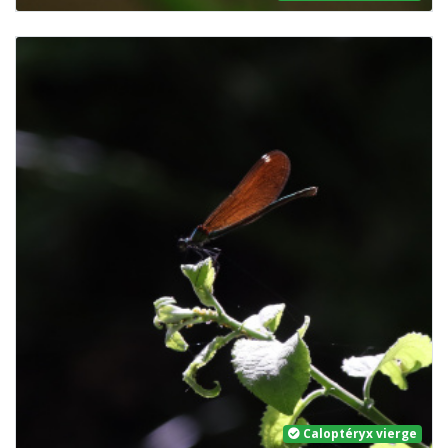
Caloptéryx vierge