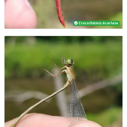
Crocothémis écarlate