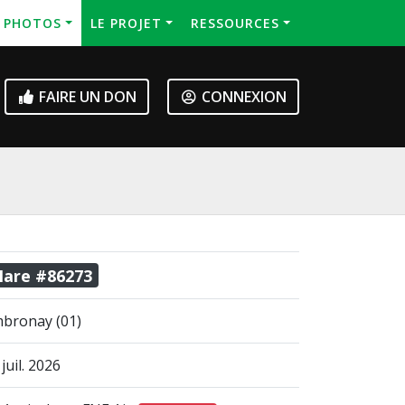
S PHOTOS
LE PROJET
RESSOURCES
FAIRE UN DON
CONNEXION
are #86273
bronay (01)
 juil. 2026