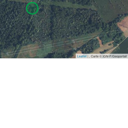
Leaflet
| , Carte © IGN-F/Geoportail