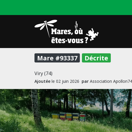
Mare #93337
Décrite
Viry (74)
Ajoutée
le 02 juin 2026
par
Association Apollon7