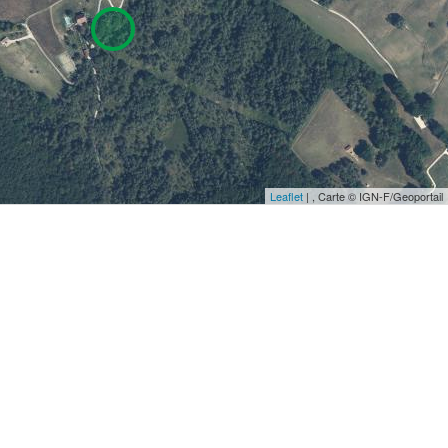
Leaflet
| , Carte © IGN-F/Geoportail