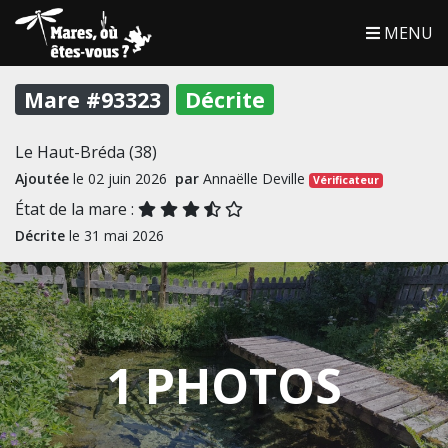
MENU
Mare #93323
Décrite
Le Haut-Bréda (38)
Ajoutée
le 02 juin 2026
par
Annaëlle Deville
Vérificateur
État de la mare :
Décrite
le 31 mai 2026
1 PHOTOS