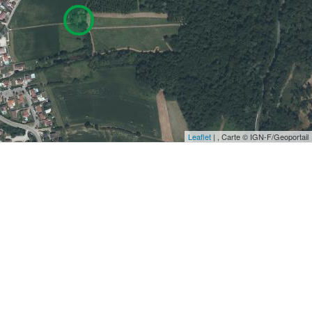
Leaflet
| , Carte © IGN-F/Geoportail