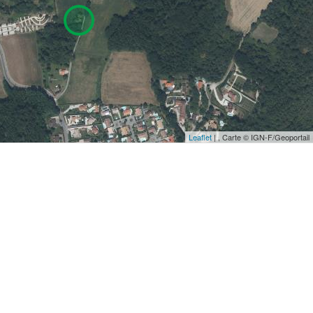
Leaflet
| , Carte © IGN-F/Geoportail