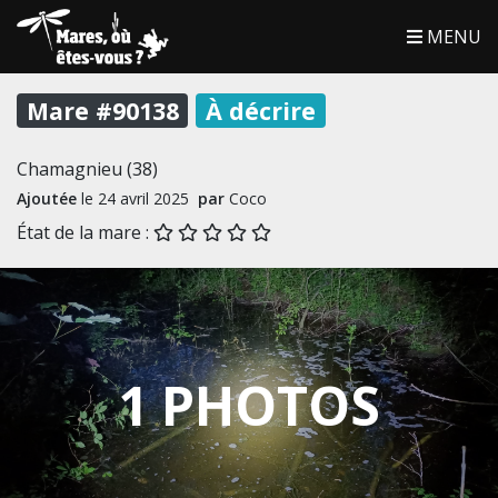
MENU
Mare #90138
À décrire
Chamagnieu (38)
Ajoutée
le 24 avril 2025
par
Coco
État de la mare :
1 PHOTOS