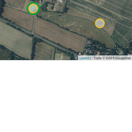
Leaflet
| , Carte © IGN-F/Geoportail