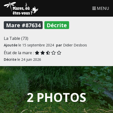
MENU
Mare #87634
Décrite
La Table (73)
Ajoutée
le 15 septembre 2024
par
Didier Desbois
État de la mare :
Décrite
le 24 juin 2026
2 PHOTOS