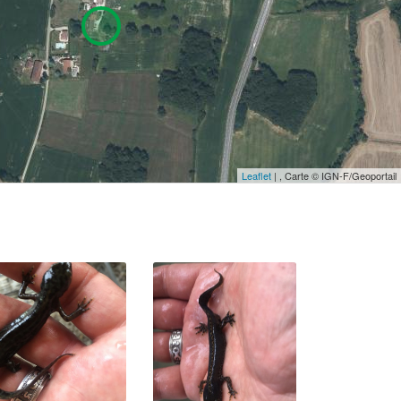
Leaflet
| , Carte © IGN-F/Geoportail