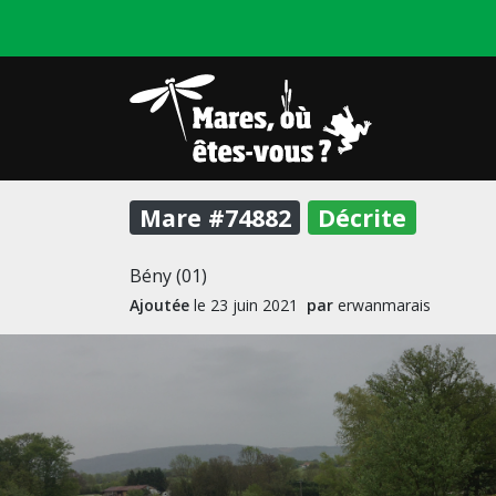
Mare #74882
Décrite
Bény (01)
Ajoutée
le 23 juin 2021
par
erwanmarais