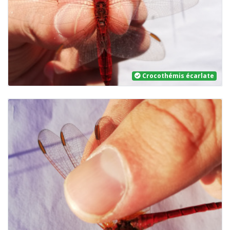
Crocothémis écarlate