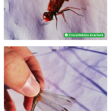
Crocothémis écarlate