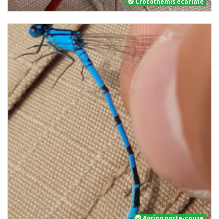
Crocothémis écarlate
Agrion porte-coupe