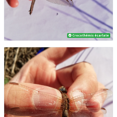
Crocothémis écarlate