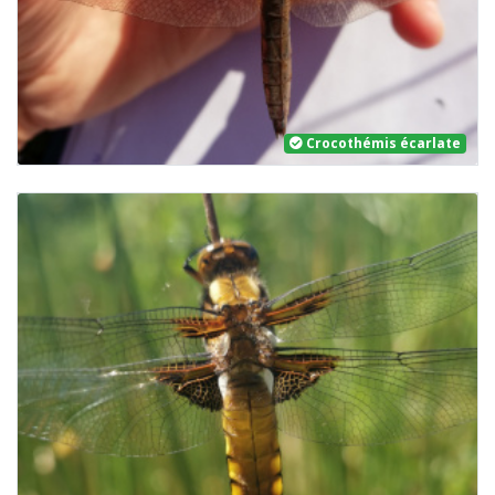
Crocothémis écarlate