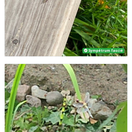
Sympétrum fascié