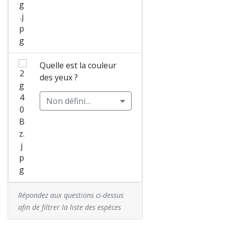
Sympétru
m jaune
d'or
(Sympetr
um
Quelle est la couleur
flaveolum
des yeux ?
) Mâle
Non défini…
Sympétru
m
méridion
al
(Sympetr
um
Répondez aux questions ci-dessus
meridion
afin de filtrer la liste des espèces
ale)
Femelle