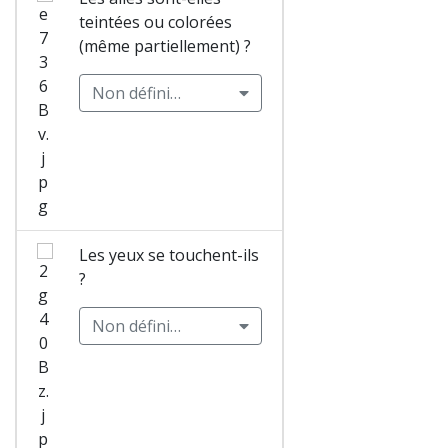
Sympétru
teintées ou colorées
m rouge
(même partiellement) ?
sang
(Sympetr
Non défini…
um
sanguine
um) Mâle
Sympétru
m de
Les yeux se touchent-ils
Fonscolo
?
mbe
Non défini…
(Sympetr
um
fonscolo
mbii)
Femelle