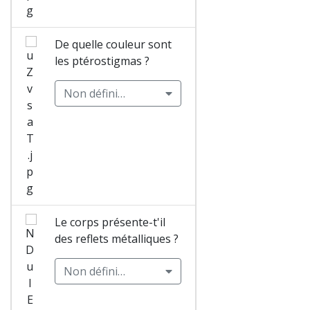
Sympétru
De quelle couleur sont
m de
les ptérostigmas ?
Fonscolo
mbe
Non défini…
(Sympetr
um
fonscolo
mbii)
Mâle
Leste vert
Le corps présente-t'il
(Chalcole
des reflets métalliques ?
stes
viridis)
Non défini…
Femelle