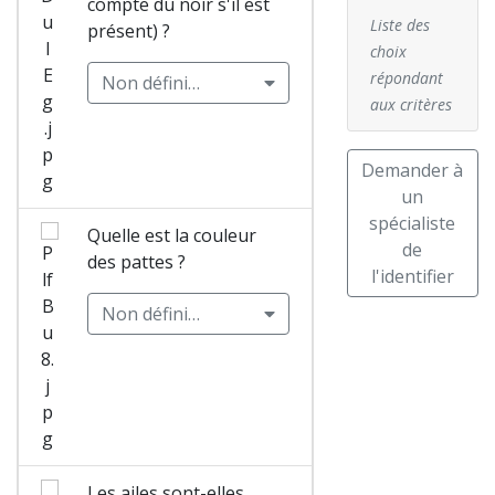
compte du noir s'il est
Liste des
Caloptéry
présent) ?
choix
x éclatant
répondant
Non défini…
(Calopter
aux critères
yx
splenden
s) Mâle
Demander à
un
spécialiste
Quelle est la couleur
Sympétru
de
des pattes ?
m
l'identifier
méridion
Non défini…
al
(Sympetr
um
meridion
ale) Mâle
Les ailes sont-elles