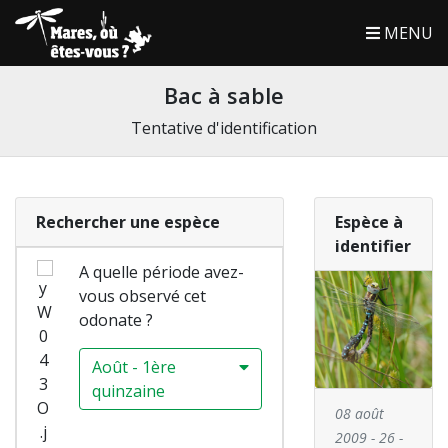
MENU
Bac à sable
Tentative d'identification
Rechercher une espèce
Espèce à
identifier
A quelle période avez-
vous observé cet
odonate ?
Août - 1ère
quinzaine
08 août
2009 - 26 -