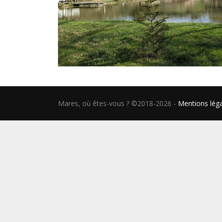
Mares, où êtes-vous ? ©2018-2026
-
Mentions lég