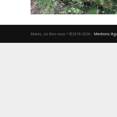
Mares, où êtes-vous ? ©2018-2026
-
Mentions lég