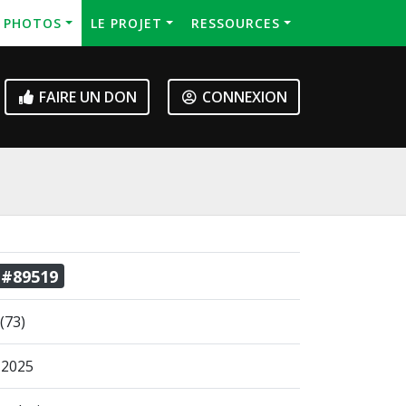
S PHOTOS
LE PROJET
RESSOURCES
FAIRE UN DON
CONNEXION
 #89519
(73)
. 2025