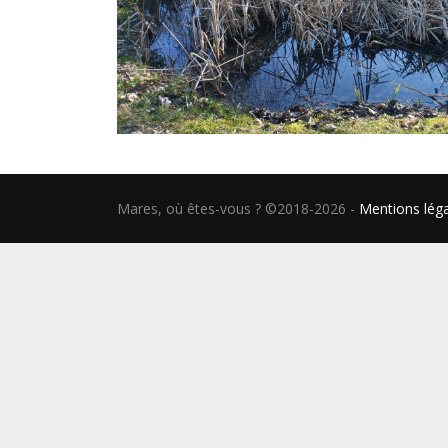
Mares, où êtes-vous ? ©2018-2026
-
Mentions lég