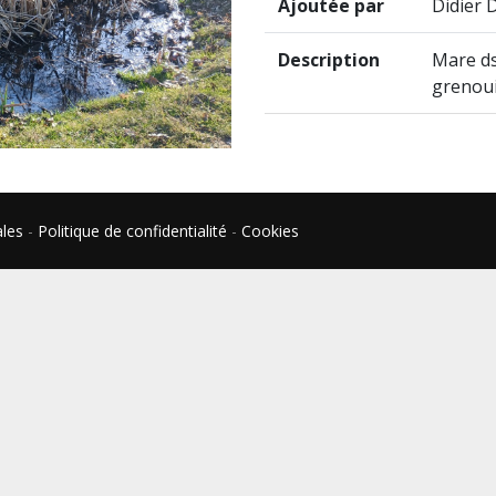
Ajoutée par
Didier 
Description
Mare ds
grenoui
ales
-
Politique de confidentialité
-
Cookies