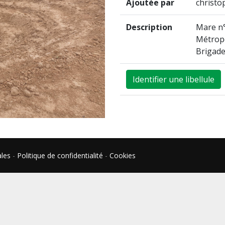
Ajoutée par
christ
Description
Mare n°
Métropo
Brigad
Identifier une libellule
ales
-
Politique de confidentialité
-
Cookies