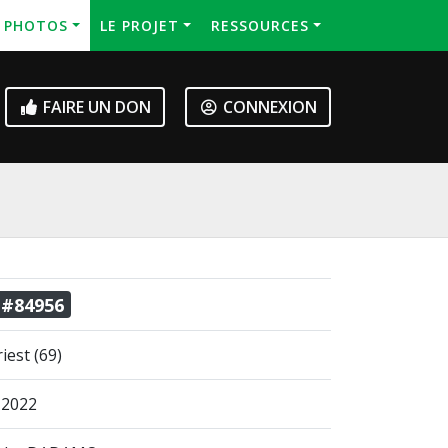
S PHOTOS
LE PROJET
RESSOURCES
FAIRE UN DON
CONNEXION
 #84956
iest (69)
. 2022