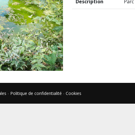
Description
Parc
ales
-
Politique de confidentialité
-
Cookies