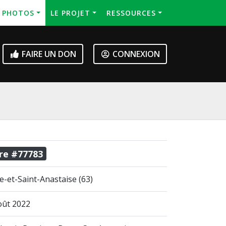
S PHOTOS
LE PROJET
RESSOURCES
FAIRE UN DON
CONNEXION
re #77783
e-et-Saint-Anastaise (63)
oût 2022