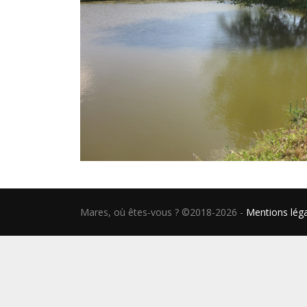
Mares, où êtes-vous ? ©2018-2026
-
Mentions lég