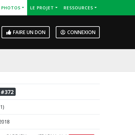
S PHOTOS
LE PROJET
RESSOURCES
FAIRE UN DON
CONNEXION
 #372
1)
2018