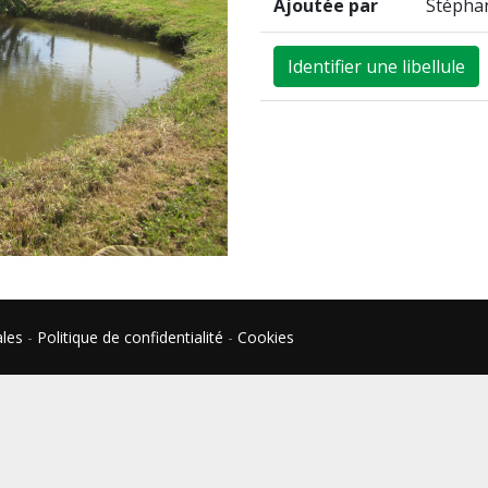
Ajoutée par
Stépha
Identifier une libellule
ales
-
Politique de confidentialité
-
Cookies