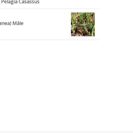
Pelagia Casassus
anea) Mâle