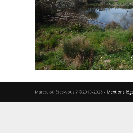
Mares, où êtes-vous ? ©2018-2026
-
Mentions lég