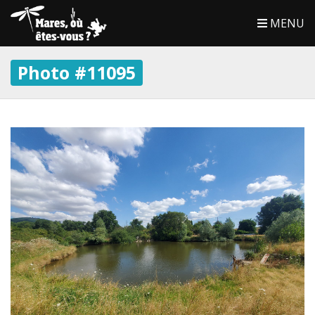
MENU
Photo #11095