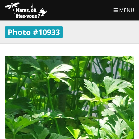
MENU
Photo #10933