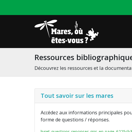
Ressources bibliographiqu
Découvrez les ressources et la documentati
Tout savoir sur les mares
Accédez aux informations principales pour
forme de questions / réponses.
livret-questions-reponses-mis-en-page_6225cb