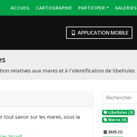
ACCUEIL
CARTOGRAPHIE
PARTICIPER
GALERIE
APPLICATION MOBILE
es
on relatives aux mares et à l'identification de libellules
Libellules (3)
 tout savoir sur les mares, sous la
Mares (5)
2025 (1)
30ec2b0.pdf